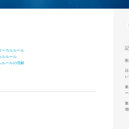
ローカルルール
カルルール
医
ルルールの理解
日
い
業
ー
業
理